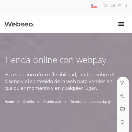
08:30 AM A 17:30 PM
ventas@webseo.cl
Tienda online con webpay
09:30 AM A 18:30 PM
soporte@webseo.cl
Esta solución ofrece flexibilidad, control sobre el
diseño y el contenido de la web para vender en
cualquier momento y en cualquier lugar.
Home
Diseño
Diseño web
Tienda online con webpay
ABRIR TICKET