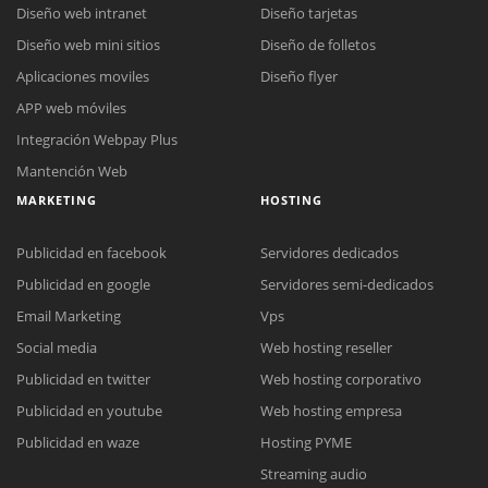
Diseño web intranet
Diseño tarjetas
Diseño web mini sitios
Diseño de folletos
Aplicaciones moviles
Diseño flyer
APP web móviles
Integración Webpay Plus
Mantención Web
MARKETING
HOSTING
Publicidad en facebook
Servidores dedicados
Publicidad en google
Servidores semi-dedicados
Email Marketing
Vps
Social media
Web hosting reseller
Publicidad en twitter
Web hosting corporativo
Reunión online
Publicidad en youtube
Web hosting empresa
Nuestros ejecutivos le enviarán un correo electrónico con el enlace a
Chat Online
Publicidad en waze
Hosting PYME
Meet para la reunión online.
Cotización
Streaming audio
Todos nuestros ejecutivos están fuera de línea. Complete el formulario