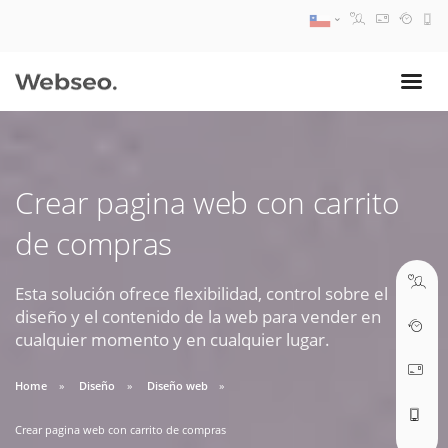
08:30 AM A 17:30 PM
ventas@webseo.cl
Crear pagina web con carrito
09:30 AM A 18:30 PM
de compras
soporte@webseo.cl
Esta solución ofrece flexibilidad, control sobre el
diseño y el contenido de la web para vender en
cualquier momento y en cualquier lugar.
ABRIR TICKET
Home
Diseño
Diseño web
Crear pagina web con carrito de compras