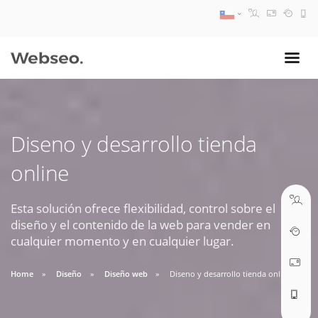
08:30 AM A 17:30 PM
ventas@webseo.cl
Diseno y desarrollo tienda
09:30 AM A 18:30 PM
online
soporte@webseo.cl
Esta solución ofrece flexibilidad, control sobre el
diseño y el contenido de la web para vender en
cualquier momento y en cualquier lugar.
ABRIR TICKET
Home
Diseño
Diseño web
Diseno y desarrollo tienda online