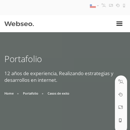
08:30 AM A 17:30 PM
ventas@webseo.cl
Portafolio
09:30 AM A 18:30 PM
soporte@webseo.cl
12 años de experiencia, Realizando estrategias y
desarrollos en internet.
Home
Portafolio
Casos de exito
ABRIR TICKET