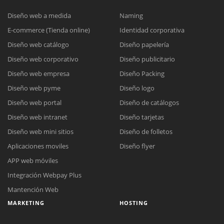
Diseño web a medida
Naming
E-commerce (Tienda online)
Identidad corporativa
Diseño web catálogo
Diseño papelería
Diseño web corporativo
Diseño publicitario
Diseño web empresa
Diseño Packing
Diseño web pyme
Diseño logo
Diseño web portal
Diseño de catálogos
Diseño web intranet
Diseño tarjetas
Reunión online
Diseño web mini sitios
Diseño de folletos
Nuestros ejecutivos le enviarán un correo electrónico con el enlace a
Aplicaciones moviles
Diseño flyer
Chat Online
Meet para la reunión online.
Cotización
APP web móviles
Todos nuestros ejecutivos están fuera de línea. Complete el formulario
Integración Webpay Plus
para enviarnos un correo electrónico con sus datos personales.
Complete el formulario y nos contactaremos a la brevedad.
Mantención Web
MARKETING
HOSTING