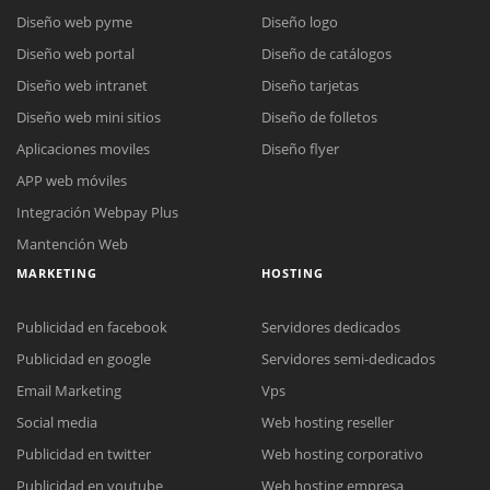
Diseño web pyme
Diseño logo
Diseño web portal
Diseño de catálogos
Diseño web intranet
Diseño tarjetas
Diseño web mini sitios
Diseño de folletos
Aplicaciones moviles
Diseño flyer
APP web móviles
Integración Webpay Plus
Mantención Web
MARKETING
HOSTING
Publicidad en facebook
Servidores dedicados
Publicidad en google
Servidores semi-dedicados
Email Marketing
Vps
Social media
Web hosting reseller
Reunión online
Publicidad en twitter
Web hosting corporativo
Nuestros ejecutivos le enviarán un correo electrónico con el enlace a
Chat Online
Publicidad en youtube
Web hosting empresa
Meet para la reunión online.