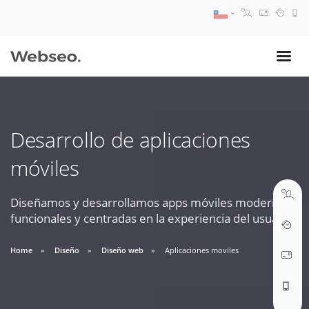
08:30 AM A 17:30 PM
ventas@webseo.cl
Desarrollo de aplicaciones
09:30 AM A 18:30 PM
móviles
soporte@webseo.cl
Diseñamos y desarrollamos apps móviles modernas,
funcionales y centradas en la experiencia del usuario.
ABRIR TICKET
Home
Diseño
Diseño web
Aplicaciones moviles