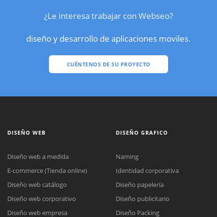
¿Le interesa trabajar con Webseo?
diseño y desarrollo de aplicaciones moviles.
CUÉNTENOS DE SU PROYECTO
DISEÑO WEB
DISEÑO GRAFICO
Diseño web a medida
Naming
E-commerce (Tienda online)
Identidad corporativa
Diseño web catálogo
Diseño papelería
Diseño web corporativo
Diseño publicitario
Diseño web empresa
Diseño Packing