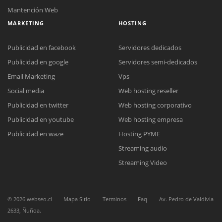
Mantención Web
MARKETING
HOSTING
Publicidad en facebook
Servidores dedicados
Publicidad en google
Servidores semi-dedicados
Email Marketing
Vps
Social media
Web hosting reseller
Reunión online
Publicidad en twitter
Web hosting corporativo
Nuestros ejecutivos le enviarán un correo electrónico con el enlace a
Chat Online
Meet para la reunión online.
Publicidad en youtube
Web hosting empresa
Cotización
Todos nuestros ejecutivos están fuera de línea. Complete el formulario
Publicidad en waze
Hosting PYME
para enviarnos un correo electrónico con sus datos personales.
Complete el formulario y nos contactaremos a la brevedad.
Streaming audio
Streaming Video
©
2026
webseo.cl
Mapa Sitio
Terminos
Faq
Av. Pedro de Valdivia
2633, Ñuñoa.