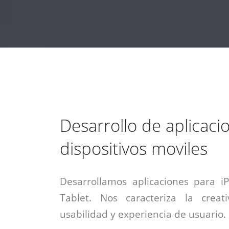
estrategia de
¡COTIZA AQUÍ!
DESDE $15 UF.
HABLAR CON EJECUTIVO
marketing digital.
DESDE $300 UF.
ASESORATE POR UN EXPERTO
Desarrollo de aplicaci
dispositivos moviles
Desarrollamos aplicaciones para i
Tablet. Nos caracteriza la creati
usabilidad y experiencia de usuario.