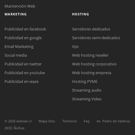
Mantención Web
MARKETING
HOSTING
Publicidad en facebook
Servidores dedicados
Publicidad en google
Servidores semi-dedicados
Email Marketing
Vps
Social media
Web hosting reseller
Reunión online
Publicidad en twitter
Web hosting corporativo
Nuestros ejecutivos le enviarán un correo electrónico con el enlace a
Chat Online
Meet para la reunión online.
Publicidad en youtube
Web hosting empresa
Cotización
Todos nuestros ejecutivos están fuera de línea. Complete el formulario
Publicidad en waze
Hosting PYME
para enviarnos un correo electrónico con sus datos personales.
Complete el formulario y nos contactaremos a la brevedad.
Streaming audio
Streaming Video
©
2026
webseo.cl
Mapa Sitio
Terminos
Faq
Av. Pedro de Valdivia
2633, Ñuñoa.