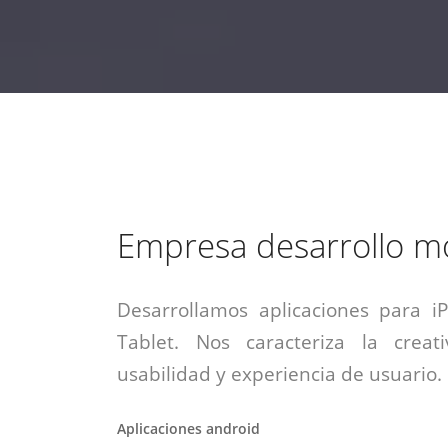
estrategia de
¡COTIZA AQUÍ!
DESDE $15 UF.
HABLAR CON EJECUTIVO
marketing digital.
DESDE $300 UF.
ASESORATE POR UN EXPERTO
Empresa desarrollo mo
Desarrollamos aplicaciones para i
Tablet. Nos caracteriza la creati
usabilidad y experiencia de usuario.
Aplicaciones android