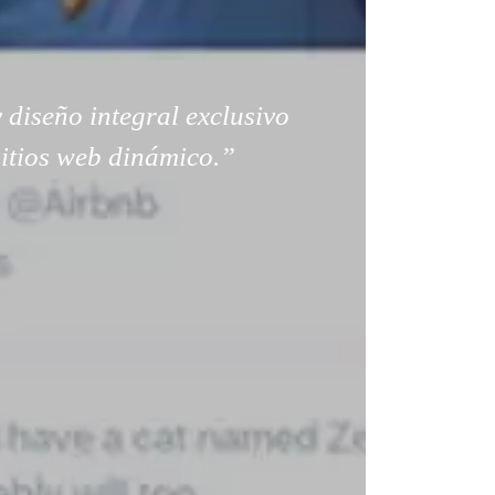
 diseño integral exclusivo
sitios web dinámico.”