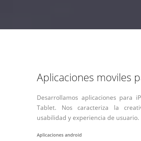
estrategia de
¡COTIZA AQUÍ!
DESDE $15 UF.
HABLAR CON EJECUTIVO
marketing digital.
DESDE $300 UF.
ASESORATE POR UN EXPERTO
Aplicaciones moviles 
Desarrollamos aplicaciones para i
Tablet. Nos caracteriza la creati
usabilidad y experiencia de usuario.
Aplicaciones android