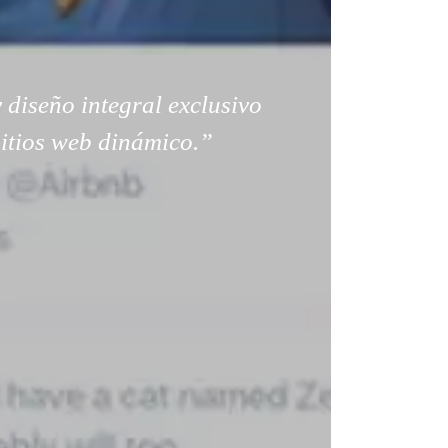
 diseño integral exclusivo
sitios web dinámico.”