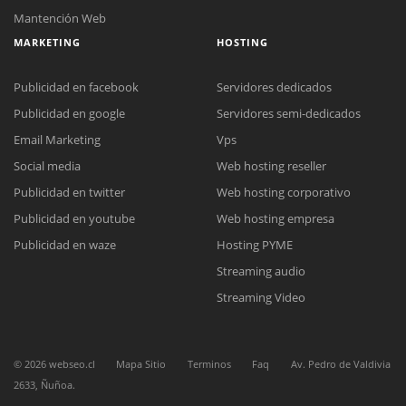
Mantención Web
MARKETING
HOSTING
Publicidad en facebook
Servidores dedicados
Publicidad en google
Servidores semi-dedicados
Email Marketing
Vps
Social media
Web hosting reseller
Reunión online
Publicidad en twitter
Web hosting corporativo
Nuestros ejecutivos le enviarán un correo electrónico con el enlace a
Chat Online
Meet para la reunión online.
Publicidad en youtube
Web hosting empresa
Cotización
Todos nuestros ejecutivos están fuera de línea. Complete el formulario
Publicidad en waze
Hosting PYME
para enviarnos un correo electrónico con sus datos personales.
Complete el formulario y nos contactaremos a la brevedad.
Streaming audio
Streaming Video
©
2026
webseo.cl
Mapa Sitio
Terminos
Faq
Av. Pedro de Valdivia
2633, Ñuñoa.