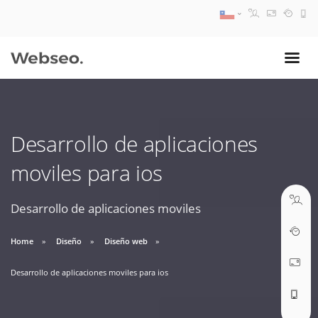
08:30 AM A 17:30 PM
ventas@webseo.cl
Desarrollo de aplicaciones
09:30 AM A 18:30 PM
moviles para ios
soporte@webseo.cl
Desarrollo de aplicaciones moviles
Home
Diseño
Diseño web
ABRIR TICKET
Desarrollo de aplicaciones moviles para ios