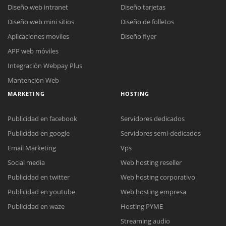
Diseño web intranet
Diseño tarjetas
Diseño web mini sitios
Diseño de folletos
Aplicaciones moviles
Diseño flyer
APP web móviles
Integración Webpay Plus
Mantención Web
MARKETING
HOSTING
Publicidad en facebook
Servidores dedicados
Publicidad en google
Servidores semi-dedicados
Email Marketing
Vps
Social media
Web hosting reseller
Reunión online
Publicidad en twitter
Web hosting corporativo
Nuestros ejecutivos le enviarán un correo electrónico con el enlace a
Chat Online
Publicidad en youtube
Web hosting empresa
Meet para la reunión online.
Cotización
Todos nuestros ejecutivos están fuera de línea. Complete el formulario
Publicidad en waze
Hosting PYME
para enviarnos un correo electrónico con sus datos personales.
Complete el formulario y nos contactaremos a la brevedad.
Streaming audio