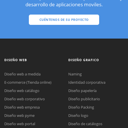
desarrollo de aplicaciones moviles.
CUÉNTENOS DE SU PROYECTO
DISEÑO WEB
DISEÑO GRAFICO
Diseño web a medida
Naming
E-commerce (Tienda online)
Identidad corporativa
Diseño web catálogo
Diseño papelería
Diseño web corporativo
Diseño publicitario
Diseño web empresa
Diseño Packing
Diseño web pyme
Diseño logo
Diseño web portal
Diseño de catálogos