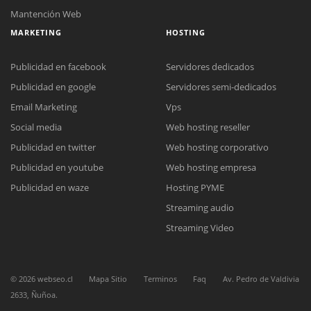
Mantención Web
MARKETING
HOSTING
Publicidad en facebook
Servidores dedicados
Publicidad en google
Servidores semi-dedicados
Email Marketing
Vps
Social media
Web hosting reseller
Reunión online
Publicidad en twitter
Web hosting corporativo
Nuestros ejecutivos le enviarán un correo electrónico con el enlace a
Chat Online
Meet para la reunión online.
Publicidad en youtube
Web hosting empresa
Cotización
Todos nuestros ejecutivos están fuera de línea. Complete el formulario
Publicidad en waze
Hosting PYME
para enviarnos un correo electrónico con sus datos personales.
Complete el formulario y nos contactaremos a la brevedad.
Streaming audio
Streaming Video
©
2026
webseo.cl
Mapa Sitio
Terminos
Faq
Av. Pedro de Valdivia
2633, Ñuñoa.