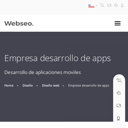
08:30 AM A 17:30 PM
ventas@webseo.cl
Empresa desarrollo de apps
09:30 AM A 18:30 PM
soporte@webseo.cl
Desarrollo de aplicaciones moviles
Home
Diseño
Diseño web
Empresa desarrollo de apps
ABRIR TICKET