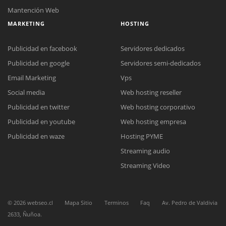
Mantención Web
MARKETING
HOSTING
Publicidad en facebook
Servidores dedicados
Publicidad en google
Servidores semi-dedicados
Email Marketing
Vps
Social media
Web hosting reseller
Reunión online
Publicidad en twitter
Web hosting corporativo
Nuestros ejecutivos le enviarán un correo electrónico con el enlace a
Chat Online
Meet para la reunión online.
Publicidad en youtube
Web hosting empresa
Cotización
Todos nuestros ejecutivos están fuera de línea. Complete el formulario
Publicidad en waze
Hosting PYME
para enviarnos un correo electrónico con sus datos personales.
Complete el formulario y nos contactaremos a la brevedad.
Streaming audio
Streaming Video
©
2026
webseo.cl
Mapa Sitio
Terminos
Faq
Av. Pedro de Valdivia
2633, Ñuñoa.