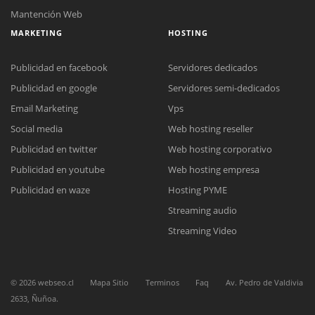
Mantención Web
MARKETING
HOSTING
Publicidad en facebook
Servidores dedicados
Publicidad en google
Servidores semi-dedicados
Email Marketing
Vps
Social media
Web hosting reseller
Reunión online
Publicidad en twitter
Web hosting corporativo
Nuestros ejecutivos le enviarán un correo electrónico con el enlace a
Chat Online
Meet para la reunión online.
Publicidad en youtube
Web hosting empresa
Cotización
Todos nuestros ejecutivos están fuera de línea. Complete el formulario
Publicidad en waze
Hosting PYME
para enviarnos un correo electrónico con sus datos personales.
Complete el formulario y nos contactaremos a la brevedad.
Streaming audio
Streaming Video
©
2026
webseo.cl
Mapa Sitio
Terminos
Faq
Av. Pedro de Valdivia
2633, Ñuñoa.