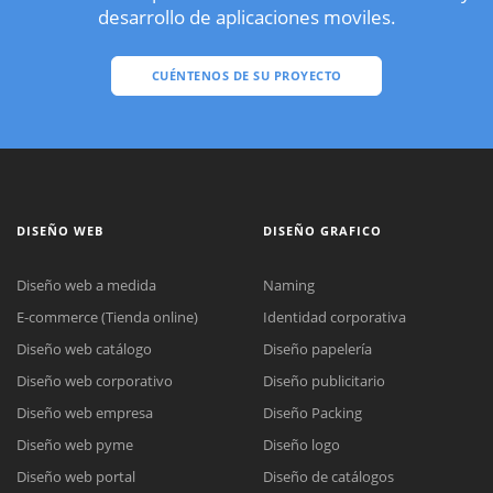
desarrollo de aplicaciones moviles.
CUÉNTENOS DE SU PROYECTO
DISEÑO WEB
DISEÑO GRAFICO
Diseño web a medida
Naming
E-commerce (Tienda online)
Identidad corporativa
Diseño web catálogo
Diseño papelería
Diseño web corporativo
Diseño publicitario
Diseño web empresa
Diseño Packing
Diseño web pyme
Diseño logo
Diseño web portal
Diseño de catálogos