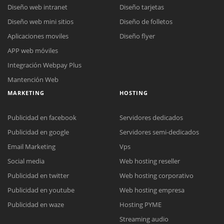
Diseño web intranet
Diseño tarjetas
Diseño web mini sitios
Diseño de folletos
Aplicaciones moviles
Diseño flyer
APP web móviles
Integración Webpay Plus
Mantención Web
MARKETING
HOSTING
Publicidad en facebook
Servidores dedicados
Publicidad en google
Servidores semi-dedicados
Email Marketing
Vps
Social media
Web hosting reseller
Reunión online
Publicidad en twitter
Web hosting corporativo
Nuestros ejecutivos le enviarán un correo electrónico con el enlace a
Chat Online
Publicidad en youtube
Web hosting empresa
Meet para la reunión online.
Cotización
Todos nuestros ejecutivos están fuera de línea. Complete el formulario
Publicidad en waze
Hosting PYME
para enviarnos un correo electrónico con sus datos personales.
Complete el formulario y nos contactaremos a la brevedad.
Streaming audio