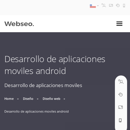
08:30 AM A 17:30 PM
ventas@webseo.cl
Desarrollo de aplicaciones
09:30 AM A 18:30 PM
moviles android
soporte@webseo.cl
Desarrollo de aplicaciones moviles
Home
Diseño
Diseño web
ABRIR TICKET
Desarrollo de aplicaciones moviles android