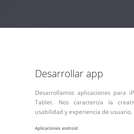
estrategia de
¡COTIZA AQUÍ!
DESDE $15 UF.
HABLAR CON EJECUTIVO
marketing digital.
DESDE $300 UF.
ASESORATE POR UN EXPERTO
Desarrollar app
Desarrollamos aplicaciones para i
Tablet. Nos caracteriza la creati
usabilidad y experiencia de usuario.
Aplicaciones android