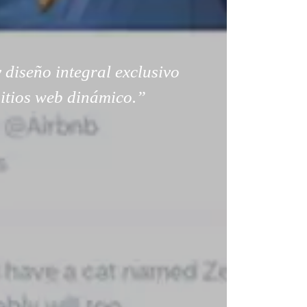
 diseño integral exclusivo
sitios web dinámico.”