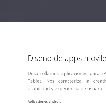
estrategia de
¡COTIZA AQUÍ!
DESDE $15 UF.
HABLAR CON EJECUTIVO
marketing digital.
DESDE $300 UF.
ASESORATE POR UN EXPERTO
Diseno de apps movil
Desarrollamos aplicaciones para i
Tablet. Nos caracteriza la creati
usabilidad y experiencia de usuario.
Aplicaciones android