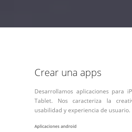
estrategia de
¡COTIZA AQUÍ!
DESDE $15 UF.
HABLAR CON EJECUTIVO
marketing digital.
DESDE $300 UF.
ASESORATE POR UN EXPERTO
Crear una apps
Desarrollamos aplicaciones para i
Tablet. Nos caracteriza la creati
usabilidad y experiencia de usuario.
Aplicaciones android