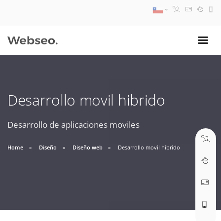
08:30 AM A 17:30 PM
ventas@webseo.cl
Desarrollo movil hibrido
09:30 AM A 18:30 PM
soporte@webseo.cl
Desarrollo de aplicaciones moviles
Home
Diseño
Diseño web
Desarrollo movil hibrido
ABRIR TICKET