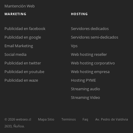
Mantención Web
MARKETING
HOSTING
Publicidad en facebook
Servidores dedicados
Publicidad en google
Servidores semi-dedicados
Email Marketing
Vps
Social media
Web hosting reseller
Reunión online
Publicidad en twitter
Web hosting corporativo
Nuestros ejecutivos le enviarán un correo electrónico con el enlace a
Chat Online
Meet para la reunión online.
Publicidad en youtube
Web hosting empresa
Cotización
Todos nuestros ejecutivos están fuera de línea. Complete el formulario
Publicidad en waze
Hosting PYME
para enviarnos un correo electrónico con sus datos personales.
Complete el formulario y nos contactaremos a la brevedad.
Streaming audio
Streaming Video
©
2026
webseo.cl
Mapa Sitio
Terminos
Faq
Av. Pedro de Valdivia
2633, Ñuñoa.