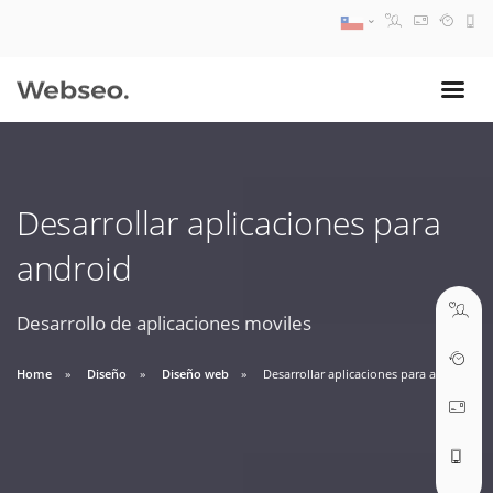
08:30 AM A 17:30 PM
ventas@webseo.cl
Desarrollar aplicaciones para
09:30 AM A 18:30 PM
android
soporte@webseo.cl
Desarrollo de aplicaciones moviles
Home
Diseño
Diseño web
Desarrollar aplicaciones para android
ABRIR TICKET