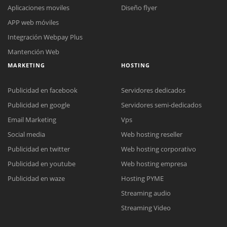
Aplicaciones moviles
Diseño flyer
APP web móviles
Integración Webpay Plus
Mantención Web
MARKETING
HOSTING
Publicidad en facebook
Servidores dedicados
Publicidad en google
Servidores semi-dedicados
Email Marketing
Vps
Social media
Web hosting reseller
Reunión online
Publicidad en twitter
Web hosting corporativo
Nuestros ejecutivos le enviarán un correo electrónico con el enlace a
Chat Online
Publicidad en youtube
Web hosting empresa
Meet para la reunión online.
Cotización
Todos nuestros ejecutivos están fuera de línea. Complete el formulario
Publicidad en waze
Hosting PYME
para enviarnos un correo electrónico con sus datos personales.
Complete el formulario y nos contactaremos a la brevedad.
Streaming audio
Streaming Video