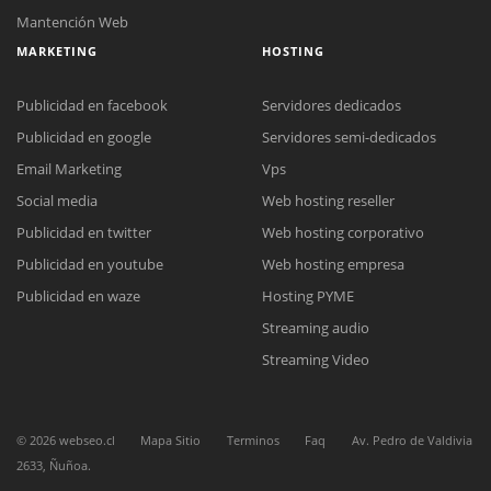
Mantención Web
MARKETING
HOSTING
Publicidad en facebook
Servidores dedicados
Publicidad en google
Servidores semi-dedicados
Email Marketing
Vps
Social media
Web hosting reseller
Reunión online
Publicidad en twitter
Web hosting corporativo
Nuestros ejecutivos le enviarán un correo electrónico con el enlace a
Chat Online
Meet para la reunión online.
Publicidad en youtube
Web hosting empresa
Cotización
Todos nuestros ejecutivos están fuera de línea. Complete el formulario
Publicidad en waze
Hosting PYME
para enviarnos un correo electrónico con sus datos personales.
Complete el formulario y nos contactaremos a la brevedad.
Streaming audio
Streaming Video
©
2026
webseo.cl
Mapa Sitio
Terminos
Faq
Av. Pedro de Valdivia
2633, Ñuñoa.