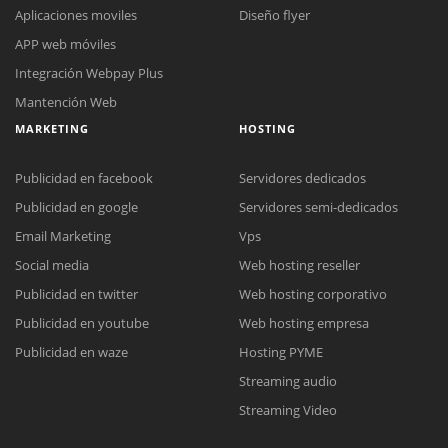
Aplicaciones moviles
Diseño flyer
APP web móviles
Integración Webpay Plus
Mantención Web
MARKETING
HOSTING
Publicidad en facebook
Servidores dedicados
Publicidad en google
Servidores semi-dedicados
Email Marketing
Vps
Social media
Web hosting reseller
Reunión online
Publicidad en twitter
Web hosting corporativo
Nuestros ejecutivos le enviarán un correo electrónico con el enlace a
Chat Online
Publicidad en youtube
Web hosting empresa
Meet para la reunión online.
Cotización
Todos nuestros ejecutivos están fuera de línea. Complete el formulario
Publicidad en waze
Hosting PYME
para enviarnos un correo electrónico con sus datos personales.
Complete el formulario y nos contactaremos a la brevedad.
Streaming audio
Streaming Video