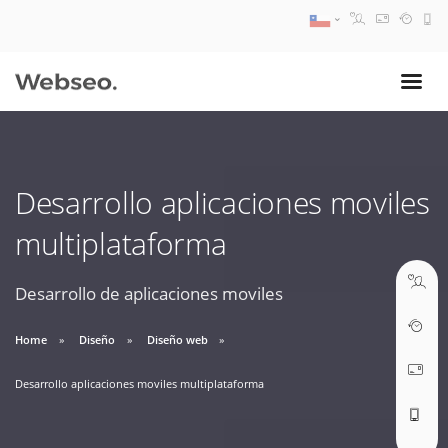
08:30 AM A 17:30 PM
ventas@webseo.cl
Desarrollo aplicaciones moviles
09:30 AM A 18:30 PM
multiplataforma
soporte@webseo.cl
Desarrollo de aplicaciones moviles
Home
Diseño
Diseño web
ABRIR TICKET
Desarrollo aplicaciones moviles multiplataforma