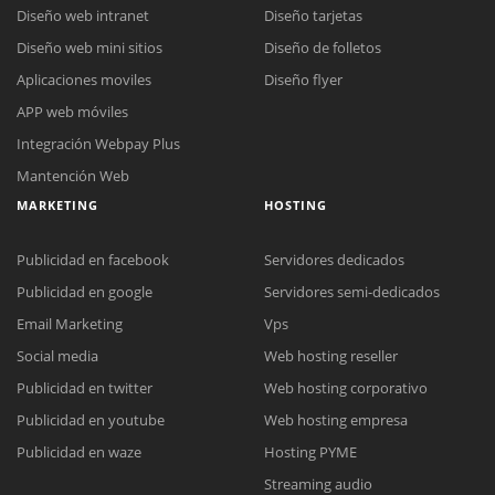
Diseño web intranet
Diseño tarjetas
Diseño web mini sitios
Diseño de folletos
Aplicaciones moviles
Diseño flyer
APP web móviles
Integración Webpay Plus
Mantención Web
MARKETING
HOSTING
Publicidad en facebook
Servidores dedicados
Publicidad en google
Servidores semi-dedicados
Email Marketing
Vps
Social media
Web hosting reseller
Reunión online
Publicidad en twitter
Web hosting corporativo
Nuestros ejecutivos le enviarán un correo electrónico con el enlace a
Chat Online
Publicidad en youtube
Web hosting empresa
Meet para la reunión online.
Cotización
Todos nuestros ejecutivos están fuera de línea. Complete el formulario
Publicidad en waze
Hosting PYME
para enviarnos un correo electrónico con sus datos personales.
Complete el formulario y nos contactaremos a la brevedad.
Streaming audio