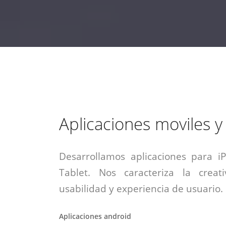
estrategia de
¡COTIZA AQUÍ!
DESDE $15 UF.
HABLAR CON EJECUTIVO
marketing digital.
DESDE $300 UF.
ASESORATE POR UN EXPERTO
Aplicaciones moviles 
Desarrollamos aplicaciones para i
Tablet. Nos caracteriza la creati
usabilidad y experiencia de usuario.
Aplicaciones android