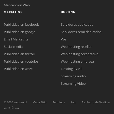
Mantención Web
MARKETING
HOSTING
Publicidad en facebook
Servidores dedicados
Publicidad en google
Servidores semi-dedicados
Email Marketing
Vps
Social media
Web hosting reseller
Reunión online
Publicidad en twitter
Web hosting corporativo
Nuestros ejecutivos le enviarán un correo electrónico con el enlace a
Chat Online
Meet para la reunión online.
Publicidad en youtube
Web hosting empresa
Cotización
Todos nuestros ejecutivos están fuera de línea. Complete el formulario
Publicidad en waze
Hosting PYME
para enviarnos un correo electrónico con sus datos personales.
Complete el formulario y nos contactaremos a la brevedad.
Streaming audio
Streaming Video
©
2026
webseo.cl
Mapa Sitio
Terminos
Faq
Av. Pedro de Valdivia
2633, Ñuñoa.