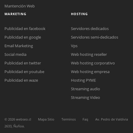
Mantención Web
MARKETING
HOSTING
Publicidad en facebook
Servidores dedicados
Publicidad en google
Servidores semi-dedicados
Email Marketing
Vps
Social media
Web hosting reseller
Reunión online
Publicidad en twitter
Web hosting corporativo
Nuestros ejecutivos le enviarán un correo electrónico con el enlace a
Chat Online
Meet para la reunión online.
Publicidad en youtube
Web hosting empresa
Cotización
Todos nuestros ejecutivos están fuera de línea. Complete el formulario
Publicidad en waze
Hosting PYME
para enviarnos un correo electrónico con sus datos personales.
Complete el formulario y nos contactaremos a la brevedad.
Streaming audio
Streaming Video
©
2026
webseo.cl
Mapa Sitio
Terminos
Faq
Av. Pedro de Valdivia
2633, Ñuñoa.