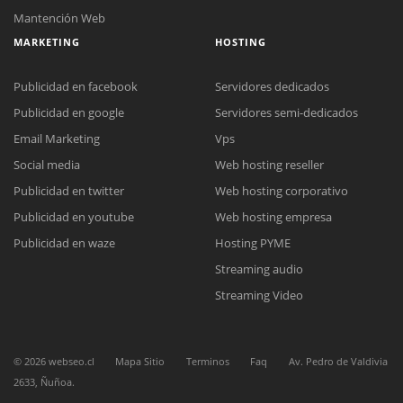
Mantención Web
MARKETING
HOSTING
Publicidad en facebook
Servidores dedicados
Publicidad en google
Servidores semi-dedicados
Email Marketing
Vps
Social media
Web hosting reseller
Reunión online
Publicidad en twitter
Web hosting corporativo
Nuestros ejecutivos le enviarán un correo electrónico con el enlace a
Chat Online
Meet para la reunión online.
Publicidad en youtube
Web hosting empresa
Cotización
Todos nuestros ejecutivos están fuera de línea. Complete el formulario
Publicidad en waze
Hosting PYME
para enviarnos un correo electrónico con sus datos personales.
Complete el formulario y nos contactaremos a la brevedad.
Streaming audio
Streaming Video
©
2026
webseo.cl
Mapa Sitio
Terminos
Faq
Av. Pedro de Valdivia
2633, Ñuñoa.