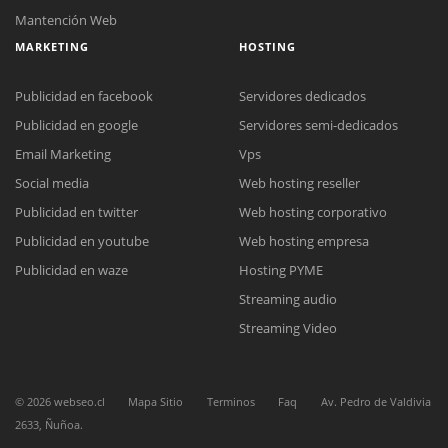
Mantención Web
MARKETING
HOSTING
Publicidad en facebook
Servidores dedicados
Publicidad en google
Servidores semi-dedicados
Email Marketing
Vps
Social media
Web hosting reseller
Reunión online
Publicidad en twitter
Web hosting corporativo
Nuestros ejecutivos le enviarán un correo electrónico con el enlace a
Chat Online
Meet para la reunión online.
Publicidad en youtube
Web hosting empresa
Cotización
Todos nuestros ejecutivos están fuera de línea. Complete el formulario
Publicidad en waze
Hosting PYME
para enviarnos un correo electrónico con sus datos personales.
Complete el formulario y nos contactaremos a la brevedad.
Streaming audio
Streaming Video
©
2026
webseo.cl
Mapa Sitio
Terminos
Faq
Av. Pedro de Valdivia
2633, Ñuñoa.