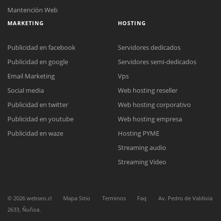
Mantención Web
MARKETING
HOSTING
Publicidad en facebook
Servidores dedicados
Publicidad en google
Servidores semi-dedicados
Email Marketing
Vps
Social media
Web hosting reseller
Reunión online
Publicidad en twitter
Web hosting corporativo
Nuestros ejecutivos le enviarán un correo electrónico con el enlace a
Chat Online
Meet para la reunión online.
Publicidad en youtube
Web hosting empresa
Cotización
Todos nuestros ejecutivos están fuera de línea. Complete el formulario
Publicidad en waze
Hosting PYME
para enviarnos un correo electrónico con sus datos personales.
Complete el formulario y nos contactaremos a la brevedad.
Streaming audio
Streaming Video
©
2026
webseo.cl
Mapa Sitio
Terminos
Faq
Av. Pedro de Valdivia
2633, Ñuñoa.