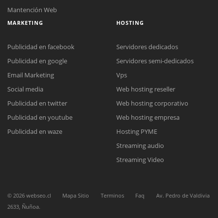
Mantención Web
MARKETING
HOSTING
Publicidad en facebook
Servidores dedicados
Publicidad en google
Servidores semi-dedicados
Email Marketing
Vps
Social media
Web hosting reseller
Reunión online
Publicidad en twitter
Web hosting corporativo
Nuestros ejecutivos le enviarán un correo electrónico con el enlace a
Chat Online
Meet para la reunión online.
Publicidad en youtube
Web hosting empresa
Cotización
Todos nuestros ejecutivos están fuera de línea. Complete el formulario
Publicidad en waze
Hosting PYME
para enviarnos un correo electrónico con sus datos personales.
Complete el formulario y nos contactaremos a la brevedad.
Streaming audio
Streaming Video
©
2026
webseo.cl
Mapa Sitio
Terminos
Faq
Av. Pedro de Valdivia
2633, Ñuñoa.