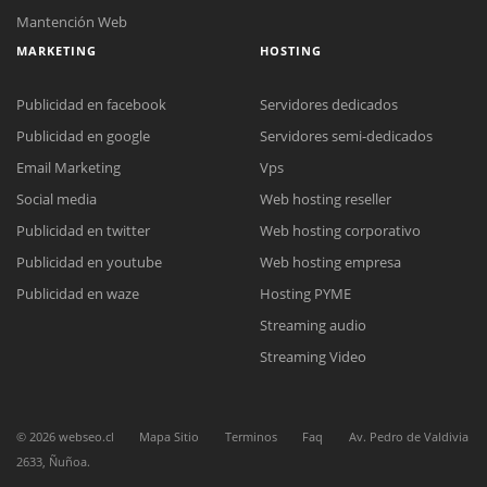
Mantención Web
MARKETING
HOSTING
Publicidad en facebook
Servidores dedicados
Publicidad en google
Servidores semi-dedicados
Email Marketing
Vps
Social media
Web hosting reseller
Reunión online
Publicidad en twitter
Web hosting corporativo
Nuestros ejecutivos le enviarán un correo electrónico con el enlace a
Chat Online
Meet para la reunión online.
Publicidad en youtube
Web hosting empresa
Cotización
Todos nuestros ejecutivos están fuera de línea. Complete el formulario
Publicidad en waze
Hosting PYME
para enviarnos un correo electrónico con sus datos personales.
Complete el formulario y nos contactaremos a la brevedad.
Streaming audio
Streaming Video
©
2026
webseo.cl
Mapa Sitio
Terminos
Faq
Av. Pedro de Valdivia
2633, Ñuñoa.