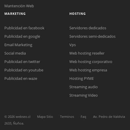
Mantención Web
MARKETING
HOSTING
Publicidad en facebook
Servidores dedicados
Publicidad en google
Servidores semi-dedicados
Email Marketing
Vps
Social media
Web hosting reseller
Reunión online
Publicidad en twitter
Web hosting corporativo
Nuestros ejecutivos le enviarán un correo electrónico con el enlace a
Chat Online
Meet para la reunión online.
Publicidad en youtube
Web hosting empresa
Cotización
Todos nuestros ejecutivos están fuera de línea. Complete el formulario
Publicidad en waze
Hosting PYME
para enviarnos un correo electrónico con sus datos personales.
Complete el formulario y nos contactaremos a la brevedad.
Streaming audio
Streaming Video
©
2026
webseo.cl
Mapa Sitio
Terminos
Faq
Av. Pedro de Valdivia
2633, Ñuñoa.