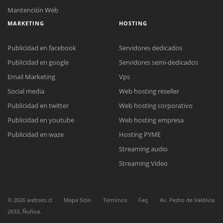
Mantención Web
MARKETING
HOSTING
Publicidad en facebook
Servidores dedicados
Publicidad en google
Servidores semi-dedicados
Email Marketing
Vps
Social media
Web hosting reseller
Reunión online
Publicidad en twitter
Web hosting corporativo
Nuestros ejecutivos le enviarán un correo electrónico con el enlace a
Chat Online
Meet para la reunión online.
Publicidad en youtube
Web hosting empresa
Cotización
Todos nuestros ejecutivos están fuera de línea. Complete el formulario
Publicidad en waze
Hosting PYME
para enviarnos un correo electrónico con sus datos personales.
Complete el formulario y nos contactaremos a la brevedad.
Streaming audio
Streaming Video
©
2026
webseo.cl
Mapa Sitio
Terminos
Faq
Av. Pedro de Valdivia
2633, Ñuñoa.