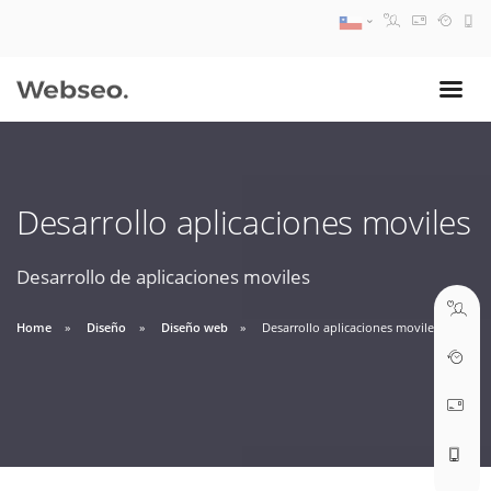
08:30 AM A 17:30 PM
ventas@webseo.cl
Desarrollo aplicaciones moviles
09:30 AM A 18:30 PM
soporte@webseo.cl
Desarrollo de aplicaciones moviles
Home
Diseño
Diseño web
Desarrollo aplicaciones moviles
ABRIR TICKET