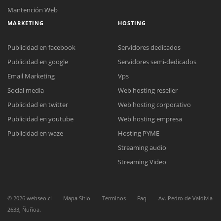
Mantención Web
MARKETING
HOSTING
Publicidad en facebook
Servidores dedicados
Publicidad en google
Servidores semi-dedicados
Email Marketing
Vps
Social media
Web hosting reseller
Reunión online
Publicidad en twitter
Web hosting corporativo
Nuestros ejecutivos le enviarán un correo electrónico con el enlace a
Chat Online
Meet para la reunión online.
Publicidad en youtube
Web hosting empresa
Cotización
Todos nuestros ejecutivos están fuera de línea. Complete el formulario
Publicidad en waze
Hosting PYME
para enviarnos un correo electrónico con sus datos personales.
Complete el formulario y nos contactaremos a la brevedad.
Streaming audio
Streaming Video
©
2026
webseo.cl
Mapa Sitio
Terminos
Faq
Av. Pedro de Valdivia
2633, Ñuñoa.