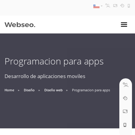
08:30 AM A 17:30 PM
ventas@webseo.cl
Programacion para apps
09:30 AM A 18:30 PM
soporte@webseo.cl
Desarrollo de aplicaciones moviles
Home
Diseño
Diseño web
Programacion para apps
ABRIR TICKET