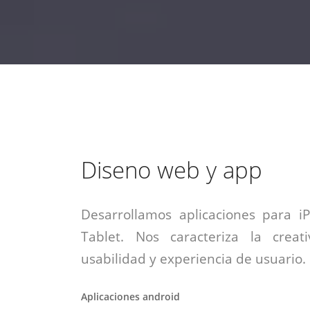
estrategia de
¡COTIZA AQUÍ!
DESDE $15 UF.
HABLAR CON EJECUTIVO
marketing digital.
DESDE $300 UF.
ASESORATE POR UN EXPERTO
Diseno web y app
Desarrollamos aplicaciones para i
Tablet. Nos caracteriza la creati
usabilidad y experiencia de usuario.
Aplicaciones android