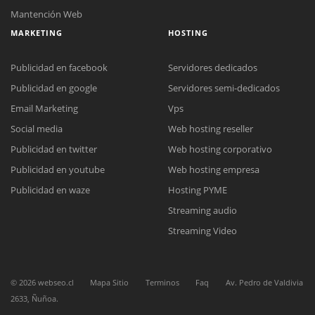
Mantención Web
MARKETING
HOSTING
Publicidad en facebook
Servidores dedicados
Publicidad en google
Servidores semi-dedicados
Email Marketing
Vps
Social media
Web hosting reseller
Reunión online
Publicidad en twitter
Web hosting corporativo
Nuestros ejecutivos le enviarán un correo electrónico con el enlace a
Chat Online
Meet para la reunión online.
Publicidad en youtube
Web hosting empresa
Cotización
Todos nuestros ejecutivos están fuera de línea. Complete el formulario
Publicidad en waze
Hosting PYME
para enviarnos un correo electrónico con sus datos personales.
Complete el formulario y nos contactaremos a la brevedad.
Streaming audio
Streaming Video
©
2026
webseo.cl
Mapa Sitio
Terminos
Faq
Av. Pedro de Valdivia
2633, Ñuñoa.