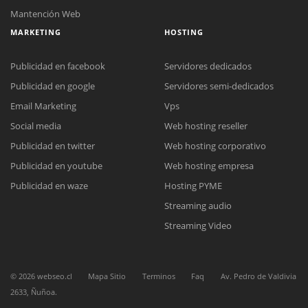
Mantención Web
MARKETING
HOSTING
Publicidad en facebook
Servidores dedicados
Publicidad en google
Servidores semi-dedicados
Email Marketing
Vps
Social media
Web hosting reseller
Reunión online
Publicidad en twitter
Web hosting corporativo
Nuestros ejecutivos le enviarán un correo electrónico con el enlace a
Chat Online
Meet para la reunión online.
Publicidad en youtube
Web hosting empresa
Cotización
Todos nuestros ejecutivos están fuera de línea. Complete el formulario
Publicidad en waze
Hosting PYME
para enviarnos un correo electrónico con sus datos personales.
Complete el formulario y nos contactaremos a la brevedad.
Streaming audio
Streaming Video
©
2026
webseo.cl
Mapa Sitio
Terminos
Faq
Av. Pedro de Valdivia
2633, Ñuñoa.