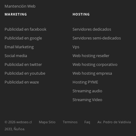
Mantención Web
MARKETING
HOSTING
Publicidad en facebook
Servidores dedicados
Publicidad en google
Servidores semi-dedicados
Email Marketing
Vps
Social media
Web hosting reseller
Reunión online
Publicidad en twitter
Web hosting corporativo
Nuestros ejecutivos le enviarán un correo electrónico con el enlace a
Chat Online
Meet para la reunión online.
Publicidad en youtube
Web hosting empresa
Cotización
Todos nuestros ejecutivos están fuera de línea. Complete el formulario
Publicidad en waze
Hosting PYME
para enviarnos un correo electrónico con sus datos personales.
Complete el formulario y nos contactaremos a la brevedad.
Streaming audio
Streaming Video
©
2026
webseo.cl
Mapa Sitio
Terminos
Faq
Av. Pedro de Valdivia
2633, Ñuñoa.