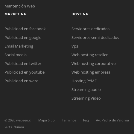
Mantención Web
MARKETING
HOSTING
Publicidad en facebook
Servidores dedicados
Publicidad en google
Servidores semi-dedicados
Email Marketing
Vps
Social media
Web hosting reseller
Reunión online
Publicidad en twitter
Web hosting corporativo
Nuestros ejecutivos le enviarán un correo electrónico con el enlace a
Chat Online
Meet para la reunión online.
Publicidad en youtube
Web hosting empresa
Cotización
Todos nuestros ejecutivos están fuera de línea. Complete el formulario
Publicidad en waze
Hosting PYME
para enviarnos un correo electrónico con sus datos personales.
Complete el formulario y nos contactaremos a la brevedad.
Streaming audio
Streaming Video
©
2026
webseo.cl
Mapa Sitio
Terminos
Faq
Av. Pedro de Valdivia
2633, Ñuñoa.