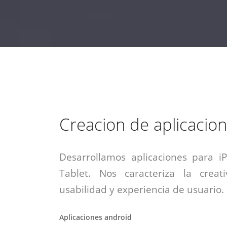
estrategia de
¡COTIZA AQUÍ!
DESDE $15 UF.
HABLAR CON EJECUTIVO
marketing digital.
DESDE $300 UF.
ASESORATE POR UN EXPERTO
Creacion de aplicacio
Desarrollamos aplicaciones para i
Tablet. Nos caracteriza la creati
usabilidad y experiencia de usuario.
Aplicaciones android