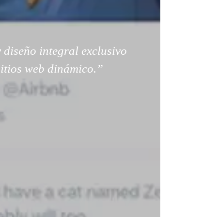
 diseño integral exclusivo
sitios web dinámico.”