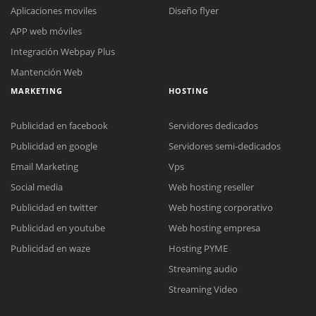
Aplicaciones moviles
Diseño flyer
APP web móviles
Integración Webpay Plus
Mantención Web
MARKETING
HOSTING
Publicidad en facebook
Servidores dedicados
Publicidad en google
Servidores semi-dedicados
Email Marketing
Vps
Social media
Web hosting reseller
Reunión online
Publicidad en twitter
Web hosting corporativo
Nuestros ejecutivos le enviarán un correo electrónico con el enlace a
Chat Online
Publicidad en youtube
Web hosting empresa
Meet para la reunión online.
Cotización
Todos nuestros ejecutivos están fuera de línea. Complete el formulario
Publicidad en waze
Hosting PYME
para enviarnos un correo electrónico con sus datos personales.
Complete el formulario y nos contactaremos a la brevedad.
Streaming audio
Streaming Video