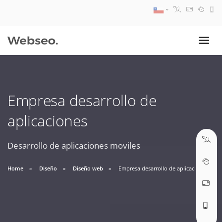
08:30 AM A 17:30 PM
ventas@webseo.cl
Empresa desarrollo de
09:30 AM A 18:30 PM
aplicaciones
soporte@webseo.cl
Desarrollo de aplicaciones moviles
Home
Diseño
Diseño web
Empresa desarrollo de aplicaciones
ABRIR TICKET