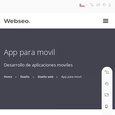
08:30 AM A 17:30 PM
ventas@webseo.cl
App para movil
09:30 AM A 18:30 PM
soporte@webseo.cl
Desarrollo de aplicaciones moviles
Home
Diseño
Diseño web
App para movil
ABRIR TICKET