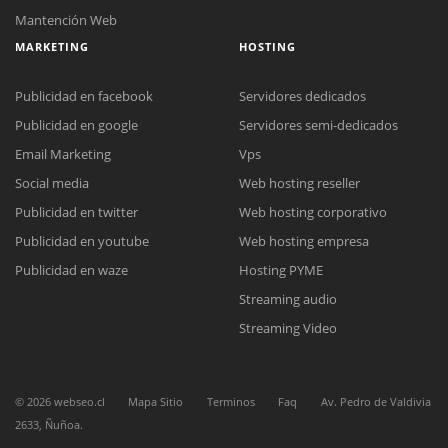
Mantención Web
MARKETING
HOSTING
Publicidad en facebook
Servidores dedicados
Publicidad en google
Servidores semi-dedicados
Email Marketing
Vps
Social media
Web hosting reseller
Reunión online
Publicidad en twitter
Web hosting corporativo
Nuestros ejecutivos le enviarán un correo electrónico con el enlace a
Chat Online
Meet para la reunión online.
Publicidad en youtube
Web hosting empresa
Cotización
Todos nuestros ejecutivos están fuera de línea. Complete el formulario
Publicidad en waze
Hosting PYME
para enviarnos un correo electrónico con sus datos personales.
Complete el formulario y nos contactaremos a la brevedad.
Streaming audio
Streaming Video
©
2026
webseo.cl
Mapa Sitio
Terminos
Faq
Av. Pedro de Valdivia
2633, Ñuñoa.