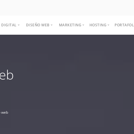
 DIGITAL
DISEÑO WEB
MARKETING
HOSTING
PORTAFOL
Casos
Clien
Publicidad
Diseño web
Servidores
Marketing Digital
Funn
Campañas
Diseño web a medida
Servidores dedicados
Publicidad en facebook
¿Qué
web
ciones
Partn
Publicidad online
E-commerce (Tienda online)
Servidores semi-dedicados
Publicidad en google
Buye
Publicidad al aire libre
Diseño web catálogo
Email Marketing
TOF
VPS
Publicidad impresa
Diseño web corporativo
Social media
MOF
Publicidad medios sociales
Diseño web empresa
Publicidad en twitter
BOF
Vps
Publicidad en transporte
Diseño web pyme
Publicidad en youtube
p web
Acceder y compartir archivos
Diseño web portal
Publicidad en waze
Branding
Diseño web intranet
Own Cloud