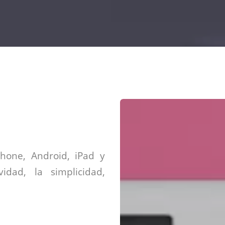
Diseño web mini sitios
Estrategia de marca
Next Cloud
Aplicaciones moviles
Identidad de marca
APP web móviles
Diseño de logo
Integración Webpay Plus
Directrices de la marca
Mantención Web
Redacción de textos
Directrices de voz
Rebranding
Fotografía / Dirección
Diseño infográfico
Phone, Android, iPad y
vidad, la simplicidad,