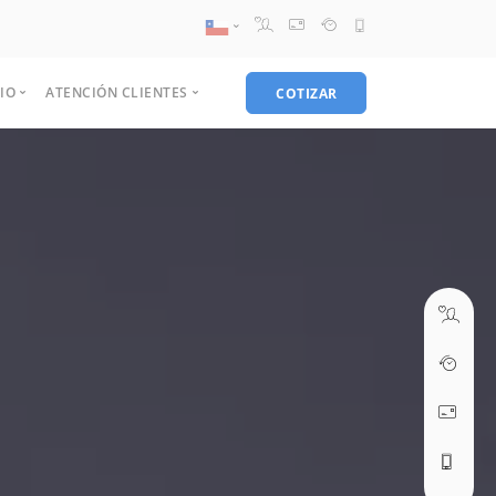
Chile
IO
ATENCIÓN CLIENTES
COTIZAR
08:30 AM A 17:30 PM
Peru
ventas@webseo.cl
 de exito
Contacto
tes
Información de pago
el Advertising
Digital
Diseño grafico
Hosting
Comunicación
Politicas de uso
 es el funnel?
Diseño de páginas web
Naming
Web hosting reseller
WhatsApp Business
ers
Preguntas Frecuentes
09:30 AM A 18:30 PM
r persona
Desarrollo web
Identidad corporativa
Web hosting corporativo
Facebook Messenger
soporte@webseo.cl
U
Gestión de contenidos
Diseño papelería
Web hosting empresa
Mobile App Messaging
Tutoriales
U
Diseño web responsive
Diseño publicitario
Hosting PYME
SMS
Asistencia remota
U
E-commerce
Diseño Packing
Live Chat
Ticket soporte
Streaming
Optimización buscadores
Diseño logo
Terminos y condiciones
ABRIR TICKET
Web Hosting
Diseño de catálogos
Streaming audio
Email marketing
Diseño tarjetas
Streaming Video