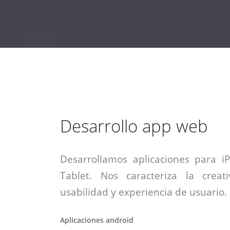
estrategia de
¡COTIZA AQUÍ!
DESDE $15 UF.
HABLAR CON EJECUTIVO
marketing digital.
DESDE $300 UF.
ASESORATE POR UN EXPERTO
Desarrollo app web
Desarrollamos aplicaciones para i
Tablet. Nos caracteriza la creati
usabilidad y experiencia de usuario.
Aplicaciones android