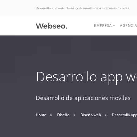
Desarrollo app web. Diseño y desarrollo de aplicaciones moviles.
EMPRESA
AGENCIA
Quiénes somos
Historia
Somos expertos
Desarrollo app 
Terminos y condi
Potenciamos tu
Politicas de uso
en Hosting, las
negocio para
aumentar las ventas.
Desarrollo de aplicaciones moviles
mejores ofertas
Soluciones de desarrollo,
Buscas apoyo
del mercado.
diseño web y interfaz
Home
Diseño
Diseño web
Desarrollo ap
HABLAR CON EJECUTIVO
para crear tu
graficas.
DESDE $2 UF.