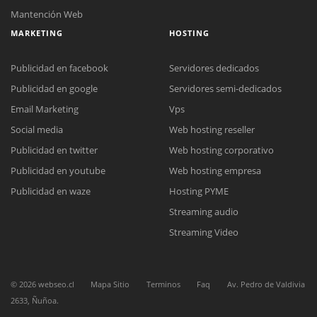
Mantención Web
MARKETING
HOSTING
Publicidad en facebook
Servidores dedicados
Publicidad en google
Servidores semi-dedicados
Email Marketing
Vps
Social media
Web hosting reseller
Reunión online
Publicidad en twitter
Web hosting corporativo
Nuestros ejecutivos le enviarán un correo electrónico con el enlace a
Chat Online
Meet para la reunión online.
Publicidad en youtube
Web hosting empresa
Cotización
Todos nuestros ejecutivos están fuera de línea. Complete el formulario
Publicidad en waze
Hosting PYME
para enviarnos un correo electrónico con sus datos personales.
Complete el formulario y nos contactaremos a la brevedad.
Streaming audio
Streaming Video
©
2026
webseo.cl
Mapa Sitio
Terminos
Faq
Av. Pedro de Valdivia
2633, Ñuñoa.