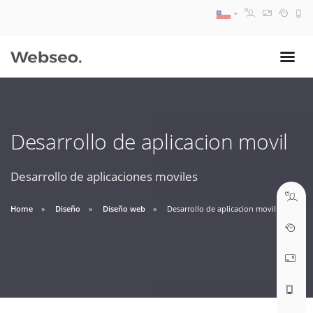
08:30 AM A 17:30 PM
ventas@webseo.cl
Desarrollo de aplicacion movil
09:30 AM A 18:30 PM
soporte@webseo.cl
Desarrollo de aplicaciones moviles
Home
Diseño
Diseño web
Desarrollo de aplicacion movil
ABRIR TICKET