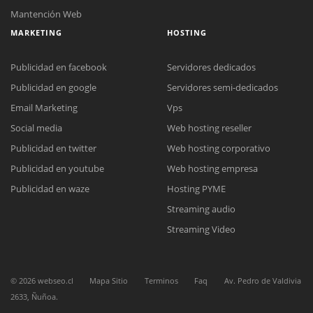
Mantención Web
MARKETING
HOSTING
Publicidad en facebook
Servidores dedicados
Publicidad en google
Servidores semi-dedicados
Email Marketing
Vps
Social media
Web hosting reseller
Reunión online
Publicidad en twitter
Web hosting corporativo
Nuestros ejecutivos le enviarán un correo electrónico con el enlace a
Chat Online
Meet para la reunión online.
Publicidad en youtube
Web hosting empresa
Cotización
Todos nuestros ejecutivos están fuera de línea. Complete el formulario
Publicidad en waze
Hosting PYME
para enviarnos un correo electrónico con sus datos personales.
Complete el formulario y nos contactaremos a la brevedad.
Streaming audio
Streaming Video
©
2026
webseo.cl
Mapa Sitio
Terminos
Faq
Av. Pedro de Valdivia
2633, Ñuñoa.