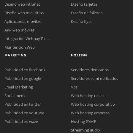
Diseño web intranet
Diseño tarjetas
Diseño web mini sitios
Diseño de folletos
Aplicaciones moviles
Diseño flyer
APP web móviles
Integración Webpay Plus
Mantención Web
MARKETING
HOSTING
Publicidad en facebook
Servidores dedicados
Publicidad en google
Servidores semi-dedicados
Email Marketing
Vps
Social media
Web hosting reseller
Reunión online
Publicidad en twitter
Web hosting corporativo
Nuestros ejecutivos le enviarán un correo electrónico con el enlace a
Chat Online
Publicidad en youtube
Web hosting empresa
Meet para la reunión online.
Cotización
Todos nuestros ejecutivos están fuera de línea. Complete el formulario
Publicidad en waze
Hosting PYME
para enviarnos un correo electrónico con sus datos personales.
Complete el formulario y nos contactaremos a la brevedad.
Streaming audio