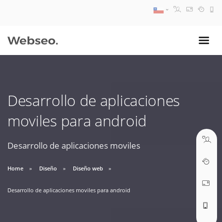
08:30 AM A 17:30 PM
ventas@webseo.cl
Desarrollo de aplicaciones
09:30 AM A 18:30 PM
moviles para android
soporte@webseo.cl
Desarrollo de aplicaciones moviles
Home
Diseño
Diseño web
ABRIR TICKET
Desarrollo de aplicaciones moviles para android