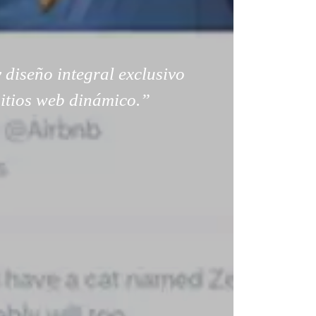
 diseño integral exclusivo
sitios web dinámico.”