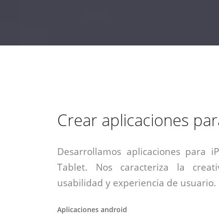
estrategia de
¡COTIZA AQUÍ!
DESDE $15 UF.
HABLAR CON EJECUTIVO
marketing digital.
DESDE $300 UF.
ASESORATE POR UN EXPERTO
Crear aplicaciones pa
Desarrollamos aplicaciones para i
Tablet. Nos caracteriza la creati
usabilidad y experiencia de usuario.
Aplicaciones android