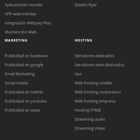
Aplicaciones moviles
Diseño flyer
APP web móviles
Integración Webpay Plus
Mantención Web
MARKETING
HOSTING
Publicidad en facebook
Servidores dedicados
Publicidad en google
Servidores semi-dedicados
Email Marketing
Vps
Social media
Web hosting reseller
Reunión online
Publicidad en twitter
Web hosting corporativo
Nuestros ejecutivos le enviarán un correo electrónico con el enlace a
Chat Online
Publicidad en youtube
Web hosting empresa
Meet para la reunión online.
Cotización
Todos nuestros ejecutivos están fuera de línea. Complete el formulario
Publicidad en waze
Hosting PYME
para enviarnos un correo electrónico con sus datos personales.
Complete el formulario y nos contactaremos a la brevedad.
Streaming audio
Streaming Video