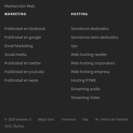
Mantención Web
MARKETING
HOSTING
Publicidad en facebook
Servidores dedicados
Publicidad en google
Servidores semi-dedicados
Email Marketing
Vps
Social media
Web hosting reseller
Reunión online
Publicidad en twitter
Web hosting corporativo
Nuestros ejecutivos le enviarán un correo electrónico con el enlace a
Chat Online
Meet para la reunión online.
Publicidad en youtube
Web hosting empresa
Cotización
Todos nuestros ejecutivos están fuera de línea. Complete el formulario
Publicidad en waze
Hosting PYME
para enviarnos un correo electrónico con sus datos personales.
Complete el formulario y nos contactaremos a la brevedad.
Streaming audio
Streaming Video
©
2026
webseo.cl
Mapa Sitio
Terminos
Faq
Av. Pedro de Valdivia
2633, Ñuñoa.